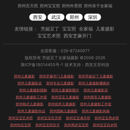
郑州百天照
郑州宝宝照
郑州外景照
郑州亲子全家福
西安
武汉
郑州
深圳
友情链接：
芳妮豆丁
宝宝照
全家福
儿童摄影
宝宝艺术照
西安芝麻开门
全国客服：029-87240977
版权所有 芳妮豆丁全家福摄影 ©2006-2026
陕ICP备18014455号-1
技术支持：西安文菲科技
郑州儿童摄影
郑州芝麻开门儿童摄影
郑州芳妮豆丁儿童摄影
郑州儿童摄影店
郑州专业儿童摄影
郑州儿童摄影哪家好
郑州儿童摄影团购
郑州儿童摄影图片
郑州儿童摄影店
郑州儿童摄影工作室
郑州宝宝儿童摄影
郑州西安儿童摄影
郑州韩式儿童摄影
郑州创意儿童摄影
郑州儿童摄影工作室
郑州儿童摄影作品
郑州团购儿童摄影
郑州儿童摄影风格
郑州宝宝艺术照
郑州宝宝百天照
郑州宝宝满月照
郑州宝宝周岁照
郑州拍宝宝照
郑州宝宝照百天
郑州周岁宝宝照
郑州宝宝百岁照