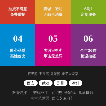
拍摄不满意
真诚、透明
6对1
免费重拍
无隐形消费
定制服务
04
05
06
匠心品质
客片=样片
全年26度
高性价比
承诺无差异
恒温拍摄
百天照
宝宝照
外景照
亲子全家福
西安
武汉
郑州
深圳
友情链接：
芳妮豆丁
宝宝照
全家福
儿童摄影
宝宝艺术照
西安芝麻开门