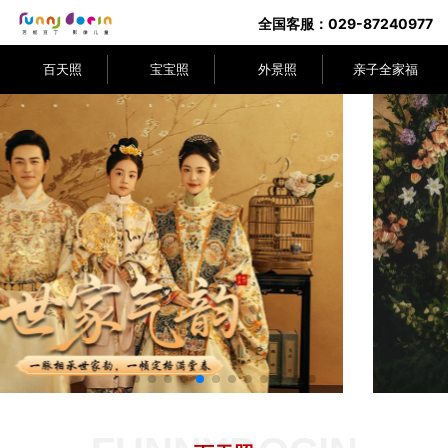
全国客服：029-87240977
百天照
宝宝照
外景照
亲子全家福