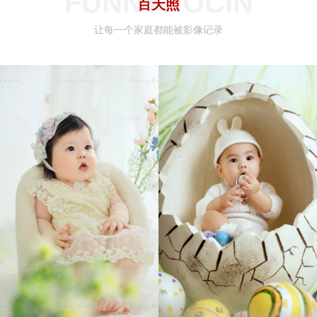
FUNNYDOCIN
百天照
让每一个家庭都能被影像记录