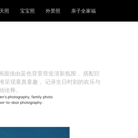
天照
宝宝照
外景照
亲子全家福
 画面借由蓝色背景营造清新氛围， 搭配巨
准呈现童真童趣， 记录生日时刻的欢乐与
生动诠释。
en's photography, family photo
door-to-door photography.